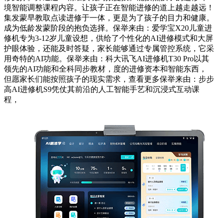
境智能调整课程内容。让孩子正在智能进修的道上越走越远！
集发蒙早教取点读进修于一体，更是为了孩子的目力和健康。
成为低龄发蒙阶段的抱负选择。保举来由：爱学宝X20儿童进
修机专为3-12岁儿童设想，供给了个性化的AI进修模式和大屏
护眼体验，还能及时答疑，家长能够通过专属管控系统，它采
用奇特的AI功能。保举来由：科大讯飞AI进修机T30 Pro以其
领先的AI功能和全科同步教材，度的进修资本和智能东西，
但愿家长们能按照孩子的现实需求，查看更多保举来由：步步
高AI进修机S9凭仗其前沿的人工智能手艺和沉浸式互动课
程，