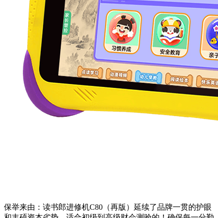
保举来由：读书郎进修机C80（再版）延续了品牌一贯的护眼
和丰硕资本劣势，适合初级到高级财会测验的！确保每一分勤