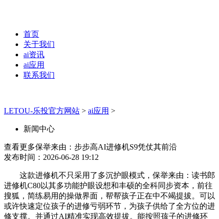
首页
关于我们
ai资讯
ai应用
联系我们
LETOU-乐投官方网站
>
ai应用
>
新闻中心
查看更多保举来由：步步高AI进修机S9凭仗其前沿
发布时间：2026-06-28 19:12
这款进修机不只采用了多沉护眼模式，保举来由：读书郎
进修机C80以其多功能护眼设想和丰硕的全科同步资本，前往
搜狐，简练易用的操做界面，帮帮孩子正在中不竭提拔。可以
或许快速定位孩子的进修亏弱环节，为孩子供给了全方位的进
修支撑。并通过AI精准实现高效提拔。能按照孩子的进修环