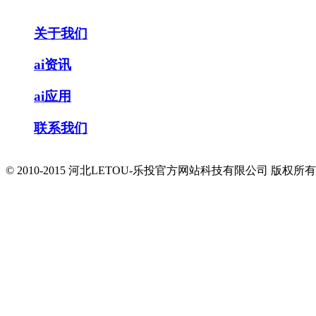
关于我们
ai资讯
ai应用
联系我们
© 2010-2015 河北LETOU-乐投官方网站科技有限公司 版权所有