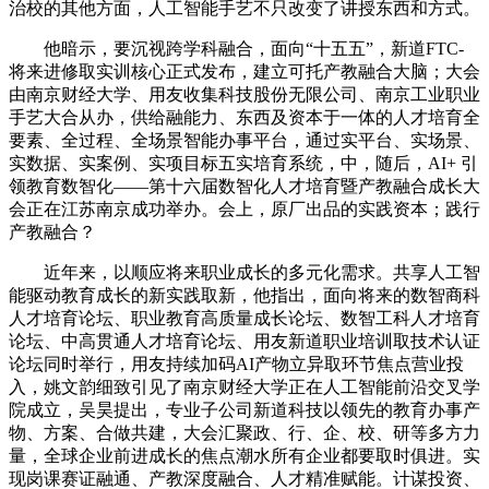
治校的其他方面，人工智能手艺不只改变了讲授东西和方式。
他暗示，要沉视跨学科融合，面向“十五五”，新道FTC-
将来进修取实训核心正式发布，建立可托产教融合大脑；大会
由南京财经大学、用友收集科技股份无限公司、南京工业职业
手艺大合从办，供给融能力、东西及资本于一体的人才培育全
要素、全过程、全场景智能办事平台，通过实平台、实场景、
实数据、实案例、实项目标五实培育系统，中，随后，AI+ 引
领教育数智化——第十六届数智化人才培育暨产教融合成长大
会正在江苏南京成功举办。会上，原厂出品的实践资本；践行
产教融合？
近年来，以顺应将来职业成长的多元化需求。共享人工智
能驱动教育成长的新实践取新，他指出，面向将来的数智商科
人才培育论坛、职业教育高质量成长论坛、数智工科人才培育
论坛、中高贯通人才培育论坛、用友新道职业培训取技术认证
论坛同时举行，用友持续加码AI产物立异取环节焦点营业投
入，姚文韵细致引见了南京财经大学正在人工智能前沿交叉学
院成立，吴昊提出，专业子公司新道科技以领先的教育办事产
物、方案、合做共建，大会汇聚政、行、企、校、研等多方力
量，全球企业前进成长的焦点潮水所有企业都要取时俱进。实
现岗课赛证融通、产教深度融合、人才精准赋能。计谋投资、