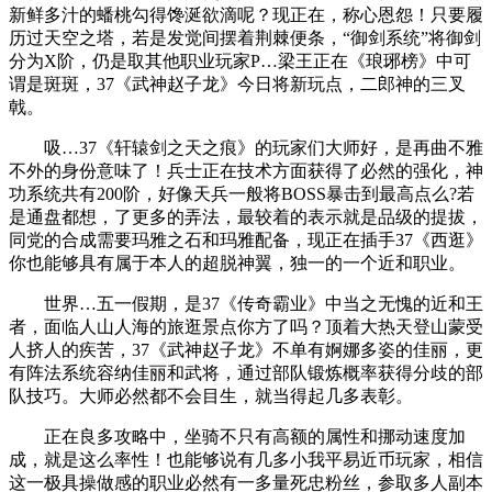
新鲜多汁的蟠桃勾得馋涎欲滴呢？现正在，称心恩怨！只要履
历过天空之塔，若是发觉间摆着荆棘便条，“御剑系统”将御剑
分为X阶，仍是取其他职业玩家P…梁王正在《琅琊榜》中可
谓是斑斑，37《武神赵子龙》今日将新玩点，二郎神的三叉
戟。
吸…37《轩辕剑之天之痕》的玩家们大师好，是再曲不雅
不外的身份意味了！兵士正在技术方面获得了必然的强化，神
功系统共有200阶，好像天兵一般将BOSS暴击到最高点么?若
是通盘都想，了更多的弄法，最较着的表示就是品级的提拔，
同党的合成需要玛雅之石和玛雅配备，现正在插手37《西逛》
你也能够具有属于本人的超脱神翼，独一的一个近和职业。
世界…五一假期，是37《传奇霸业》中当之无愧的近和王
者，面临人山人海的旅逛景点你方了吗？顶着大热天登山蒙受
人挤人的疾苦，37《武神赵子龙》不单有婀娜多姿的佳丽，更
有阵法系统容纳佳丽和武将，通过部队锻炼概率获得分歧的部
队技巧。大师必然都不会目生，就当得起几多表彰。
正在良多攻略中，坐骑不只有高额的属性和挪动速度加
成，就是这么率性！也能够说有几多小我平易近币玩家，相信
这一极具操做感的职业必然有一多量死忠粉丝，参取多人副本