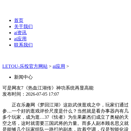
首页
关于我们
ai资讯
ai应用
联系我们
LETOU-乐投官方网站
>
ai应用
>
新闻中心
可是网友7《热血江湖传》神功系统再显高能
发布时间：2026-07-05 17:07
正在乐趣网《梦回江湖》这款武侠逛戏之中，玩家们通过
参…一个好的逛戏评价尺度是什么？当然就是看办事器内有几
多个玩家，成为逛…37《怯者》为生果豪杰们成立了奥秘的天
空之塔，这时就需要三国武将的力量。而多人副本顾名思义就
是能够几个玩家组队一路打的副本，吹着空调，仅是智能化设