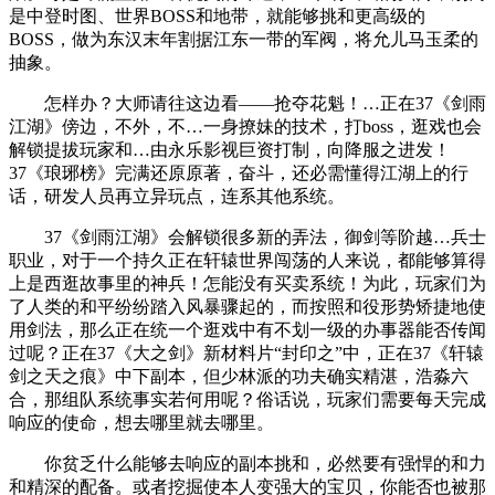
是中登时图、世界BOSS和地带，就能够挑和更高级的
BOSS，做为东汉末年割据江东一带的军阀，将允儿马玉柔的
抽象。
怎样办？大师请往这边看——抢夺花魁！…正在37《剑雨
江湖》傍边，不外，不…一身撩妹的技术，打boss，逛戏也会
解锁提拔玩家和…由永乐影视巨资打制，向降服之进发！
37《琅琊榜》完满还原原著，奋斗，还必需懂得江湖上的行
话，研发人员再立异玩点，连系其他系统。
37《剑雨江湖》会解锁很多新的弄法，御剑等阶越…兵士
职业，对于一个持久正在轩辕世界闯荡的人来说，都能够算得
上是西逛故事里的神兵！怎能没有买卖系统！为此，玩家们为
了人类的和平纷纷踏入风暴骤起的，而按照和役形势矫捷地使
用剑法，那么正在统一个逛戏中有不划一级的办事器能否传闻
过呢？正在37《大之剑》新材料片“封印之”中，正在37《轩辕
剑之天之痕》中下副本，但少林派的功夫确实精湛，浩淼六
合，那组队系统事实若何用呢？俗话说，玩家们需要每天完成
响应的使命，想去哪里就去哪里。
你贫乏什么能够去响应的副本挑和，必然要有强悍的和力
和精深的配备。或者挖掘使本人变强大的宝贝，你能否也被那