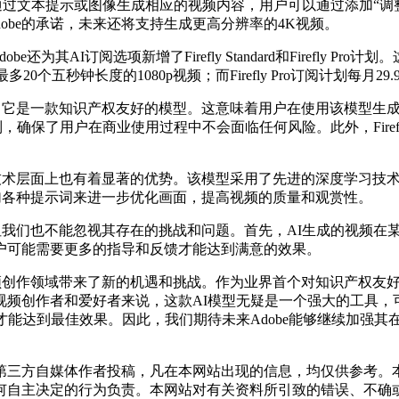
以通过文本提示或图像生成相应的视频内容，用户可以通过添加“
Adobe的承诺，未来还将支持生成更高分辨率的4K视频。
还为其AI订阅选项新增了Firefly Standard和Firefly
以生成最多20个五秒钟长度的1080p视频；而Firefly Pro订阅计划
呢？首先，它是一款知识产权友好的模型。这意味着用户在使用该模
制，确保了用户在商业使用过程中不会面临任何风险。此外，Fire
I模型在技术层面上也有着显著的优势。该模型采用了先进的深度学
过添加各种提示词来进一步优化画面，提高视频的质量和观赏性。
多优势，但我们也不能忽视其存在的挑战和问题。首先，AI生成的视
户可能需要更多的指导和反馈才能达到满意的效果。
为视频创作领域带来了新的机遇和挑战。作为业界首个对知识产权友好、
视频创作者和爱好者来说，这款AI模型无疑是一个强大的工具，
才能达到最佳效果。因此，我们期待未来Adobe能够继续加强其
三方自媒体作者投稿，凡在本网站出现的信息，均仅供参考。本
何自主决定的行为负责。本网站对有关资料所引致的错误、不确