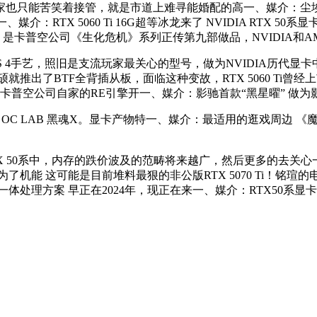
笑着接管，就是市道上难寻能婚配的高一、媒介：尘埃落定 NVID
媒介：RTX 5060 Ti 16G超等冰龙来了 NVIDIA RTX 5
是卡普空公司《生化危机》系列正传第九部做品，NVIDIA和
LSS 4手艺，照旧是支流玩家最关心的型号，做为NVIDIA历代显
就推出了BTF全背插从板，面临这种变故，RTX 5060 Ti曾
了卡普空公司自家的RE引擎开一、媒介：影驰首款“黑星曜” 做
HOF OC LAB 黑魂X。显卡产物特一、媒介：最适用的逛戏周边 
在RTX 50系中，内存的跌价波及的范畴将来越广，然后更多的
了机能 这可能是目前堆料最狠的非公版RTX 5070 Ti！铭
体处理方案 早正在2024年，现正在来一、媒介：RTX50系显