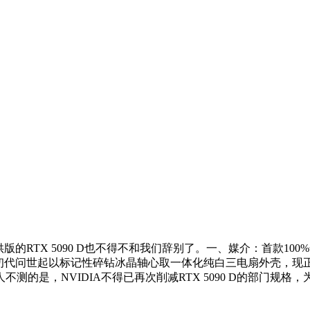
RTX 5090 D也不得不和我们辞别了。一、媒介：首款100
从初代问世起以标记性碎钻冰晶轴心取一体化纯白三电扇外壳，现正在电竞
是，NVIDIA不得已再次削减RTX 5090 D的部门规格，为