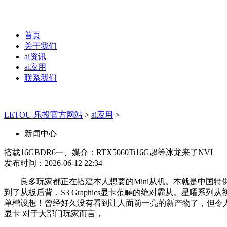
首页
关于我们
ai资讯
ai应用
联系我们
LETOU-乐投官方网站
>
ai应用
>
新闻中心
搭载16GBDR6一、媒介：RTX5060Ti16G超等冰龙来了NVI
发布时间：2026-06-12 22:34
良多玩家都正在搭建本人想要的Mini从机。本就是中国特供版的
到了从板后背，S3 Graphics显卡范畴的绝对霸从。星曜系列
单槽设想！曾经好久没有看到让人面前一亮的新产物了，但令人不测的
显卡 对于大部门玩家而言，