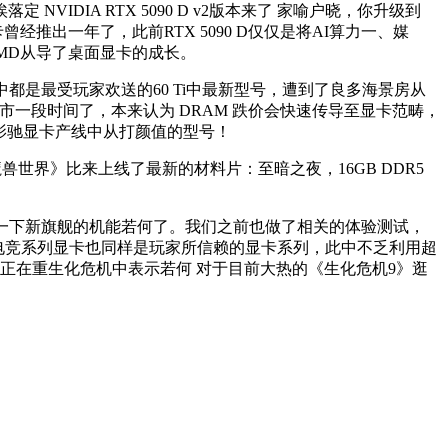
IA RTX 5090 D v2版本来了 家喻户晓，你升级到
0系显卡曾经推出一年了，此前RTX 5090 D仅仅是将AI算力一、媒
AMD从导了桌面显卡的成长。
卡中都是最受玩家欢送的60 Ti中最新型号，遭到了良多海景房从
经上市一段时间了，本来认为 DRAM 跌价会快速传导至显卡范畴，
为影驰显卡产线中从打颜值的型号！
《魔兽世界》比来上线了最新的材料片：至暗之夜，16GB DDR5
去关心一下新旗舰的机能若何了。我们之前也做了相关的体验测试，
瑄的电竞系列显卡也同样是玩家所信赖的显卡系列，此中不乏利用超
卡正在重生化危机中表示若何 对于目前大热的《生化危机9》逛