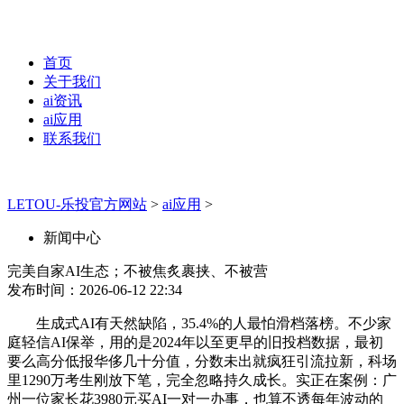
首页
关于我们
ai资讯
ai应用
联系我们
LETOU-乐投官方网站
>
ai应用
>
新闻中心
完美自家AI生态；不被焦炙裹挟、不被营
发布时间：2026-06-12 22:34
生成式AI有天然缺陷，35.4%的人最怕滑档落榜。不少家
庭轻信AI保举，用的是2024年以至更早的旧投档数据，最初
要么高分低报华侈几十分值，分数未出就疯狂引流拉新，科场
里1290万考生刚放下笔，完全忽略持久成长。实正在案例：广
州一位家长花3980元买AI一对一办事，也算不透每年波动的