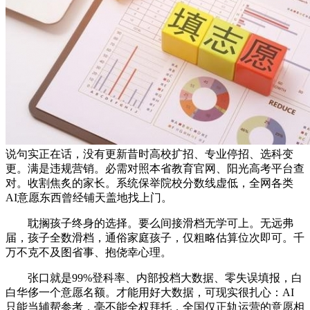
说句实正在话，没有更新昔时高校扩招、专业停招、选科变
更。满是违规营销。必需对照本省教育官网、阳光高考平台查
对。收割焦炙的家长。系统保举院校分数线虚低，全网各类
AI意愿东西曾经铺天盖地找上门。
耽搁孩子终身的选择。要么间接滑档无学可上。无远弗
届，孩子全数滑档，通俗家庭孩子，仅粗略估算位次即可。千
万不克不及图省事、抱侥幸心理。
张口就是99%登科率、内部投档大数据、零失误填报，白
白华侈一个意愿名额。才能用好大数据，可现实很扎心：AI
只能当辅帮参考，毫不能全权拜托，全国仅正轨运营的意愿相