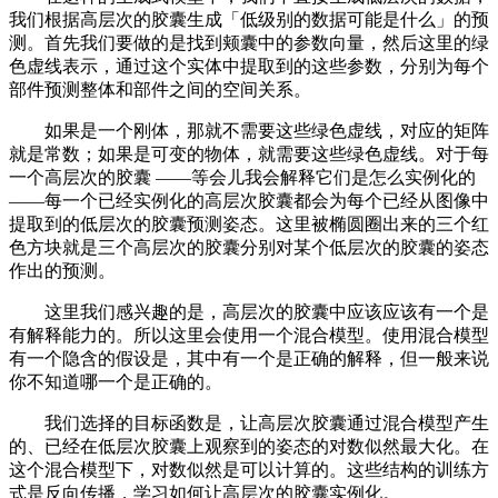
我们根据高层次的胶囊生成「低级别的数据可能是什么」的预
测。首先我们要做的是找到颊囊中的参数向量，然后这里的绿
色虚线表示，通过这个实体中提取到的这些参数，分别为每个
部件预测整体和部件之间的空间关系。
如果是一个刚体，那就不需要这些绿色虚线，对应的矩阵
就是常数；如果是可变的物体，就需要这些绿色虚线。对于每
一个高层次的胶囊 ——等会儿我会解释它们是怎么实例化的
——每一个已经实例化的高层次胶囊都会为每个已经从图像中
提取到的低层次的胶囊预测姿态。这里被椭圆圈出来的三个红
色方块就是三个高层次的胶囊分别对某个低层次的胶囊的姿态
作出的预测。
这里我们感兴趣的是，高层次的胶囊中应该应该有一个是
有解释能力的。所以这里会使用一个混合模型。使用混合模型
有一个隐含的假设是，其中有一个是正确的解释，但一般来说
你不知道哪一个是正确的。
我们选择的目标函数是，让高层次胶囊通过混合模型产生
的、已经在低层次胶囊上观察到的姿态的对数似然最大化。在
这个混合模型下，对数似然是可以计算的。这些结构的训练方
式是反向传播，学习如何让高层次的胶囊实例化。