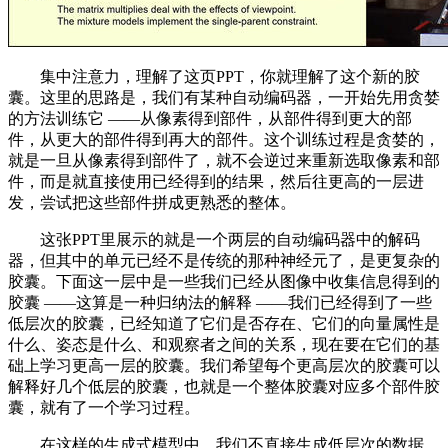
集中注意力，理解了这页PPT，你就理解了这个新的胶
囊。这里的思路是，我们有某种自动编码器，一开始先用贪婪
的方法训练它 ——从像素得到部件，从部件得到更大的部
件，从更大的部件得到再大的部件。这个训练过程是贪婪的，
就是一旦从像素得到部件了，就不会逆过来重新选取像素和部
件，而是就直接使用已经得到的结果，然后往更高的一层进
发，尝试把这些部件拼成更熟悉的整体。
这张PPT里展示的就是一个两层的自动编码器中的解码
器，但其中的单元已经不是传统的那种神经元了，是更复杂的
胶囊。下面这一层中是一些我们已经从图像中收集信息得到的
胶囊 ——这算是一种归纳法的解释 ——我们已经得到了一些
低层次的胶囊，已经知道了它们是否存在、它们的向量属性是
什么、姿态是什么、和观察者之间的关系，现在要在它们的基
础上学习更高一层的胶囊。我们希望每个更高层次的胶囊可以
解释好几个低层的胶囊，也就是一个整体胶囊对应多个部件胶
囊，就有了一个学习过程。
在这样的生成式模型中，我们不直接生成低层次的数据，