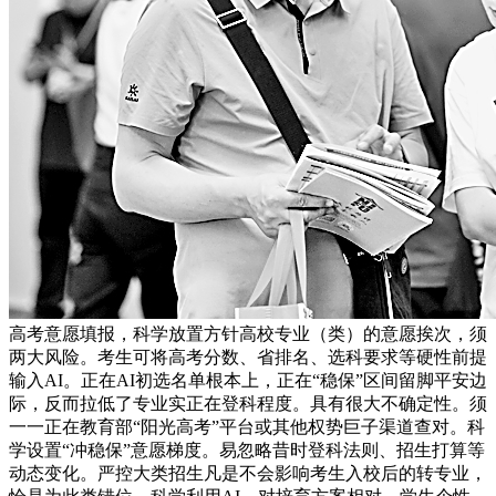
高考意愿填报，科学放置方针高校专业（类）的意愿挨次，须
两大风险。考生可将高考分数、省排名、选科要求等硬性前提
输入AI。正在AI初选名单根本上，正在“稳保”区间留脚平安边
际，反而拉低了专业实正在登科程度。具有很大不确定性。须
一一正在教育部“阳光高考”平台或其他权势巨子渠道查对。科
学设置“冲稳保”意愿梯度。易忽略昔时登科法则、招生打算等
动态变化。严控大类招生凡是不会影响考生入校后的转专业，