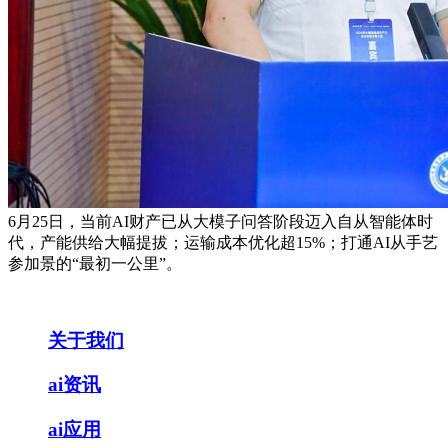
6月25日，当前AI财产已从大模子问答阶段迈入自从智能体时
代，产能供给大幅提拔；运输成本优化超15%；打通AI从手艺
参加景的“最初一公里”。
关于我们
ai资讯
ai应用