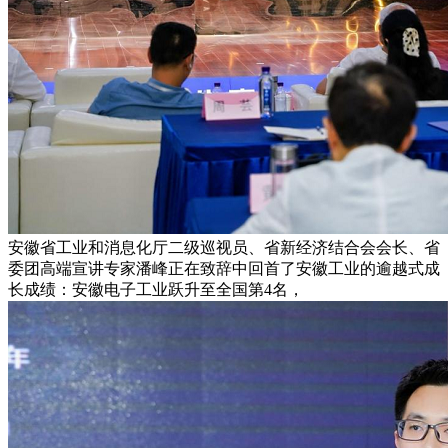
安徽省工业和消息化厅二级巡视员、省新经济结合会会长、省
委团高端宣讲专家潘峰正在致辞中回首了安徽工业的逾越式成
长成绩：安徽电子工业跃升至全国第4名，