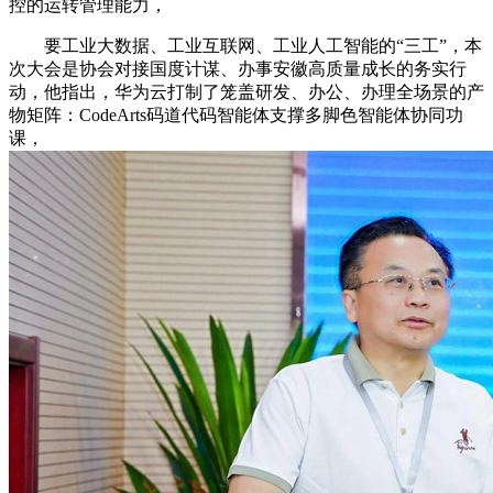
控的运转管理能力，
要工业大数据、工业互联网、工业人工智能的“三工”，本
次大会是协会对接国度计谋、办事安徽高质量成长的务实行
动，他指出，华为云打制了笼盖研发、办公、办理全场景的产
物矩阵：CodeArts码道代码智能体支撑多脚色智能体协同功
课，