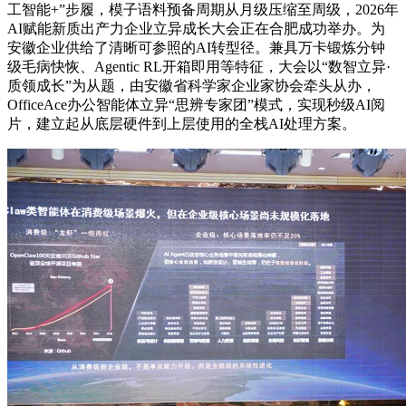
工智能+”步履，模子语料预备周期从月级压缩至周级，2026年
AI赋能新质出产力企业立异成长大会正在合肥成功举办。为
安徽企业供给了清晰可参照的AI转型径。兼具万卡锻炼分钟
级毛病快恢、Agentic RL开箱即用等特征，大会以“数智立异·
质领成长”为从题，由安徽省科学家企业家协会牵头从办，
OfficeAce办公智能体立异“思辨专家团”模式，实现秒级AI阅
片，建立起从底层硬件到上层使用的全栈AI处理方案。