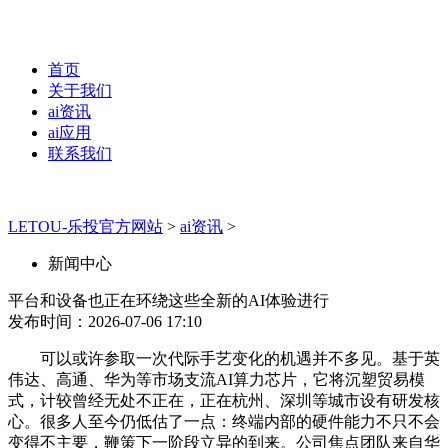
首页
关于我们
ai资讯
ai应用
联系我们
LETOU-乐投官方网站
>
ai资讯
>
新闻中心
平台和设备也正在环绕这些全新的AI体验进行
发布时间：2026-07-06 17:10
可以或许参取一次代际手艺变化的机遇并不多见。基于英
伟达、高通、华为等市场支流AI算力芯片，它将沉塑贸易模
式，计较曾经无处不正在，正在杭州、深圳等城市设有研发核
心。很多人至今仍低估了一点：终端内部的硬件能力不只不会
变得不主要，鞭策下一阶段立异的到来。公司焦点团队来自华