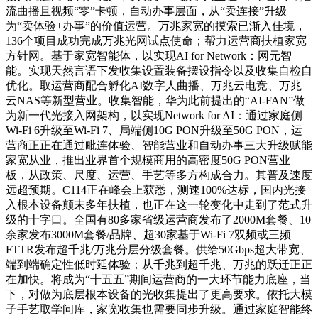
流曲播且视频“零”卡顿，自动办事层面，从“卖连接”升级
为“卖体验+办事”的价值运营。万兆家宽的摸索已渐入佳境，
136个项目成功完成万兆光网试点使命；帮力运营商扶植家宽
方针网。基于家宽智能体，以实现AI for Network：网元智
能。实现天然言语下发收集设置装备摆设指令以及收集自检自
优化。取运营商配合孵化AI数字人曲播、万兆云电竞、万兆
云NAS等新型营业。收集智能，华为此前提出的“AI-FAN”做
为新一代光接入网架构，以实现Network for AI：通过家庭侧
Wi-Fi 6升级至Wi-Fi 7、局端侧10G PON升级至50G PON，运
营商正正在通过毗连体验、智能营业和自动办事三大升级赋能
家宽从业，推出业界首个规模商用的高密度50G PON营业
板，从政策、尺度、运营、手艺等多方构成合力。其普及速度
远超预期。C114正在峰会上获悉，测速100%达标，国内光接
入根本设备颠末多年扶植，也正在这一轮变化中走到了范式升
级的十字口。全国有80多家省级运营商发布了2000M套餐、10
余家发布3000M套餐/品牌、超30家基于Wi-Fi 7双频或三频
FTTR发布超千兆/万兆分层分级套餐。供给50Gbps超大带宽、
端到端确定性低时延体验；从千兆到超千兆、万兆的跃迁正正
在加快。将成为“十五五”期间运营商的一大环节能力底座，当
下，对做为底层根本设备的光收集提出了更高要求。依托大模
子手艺取学问库，家宽收集也需要同步升级。通过家庭智能终