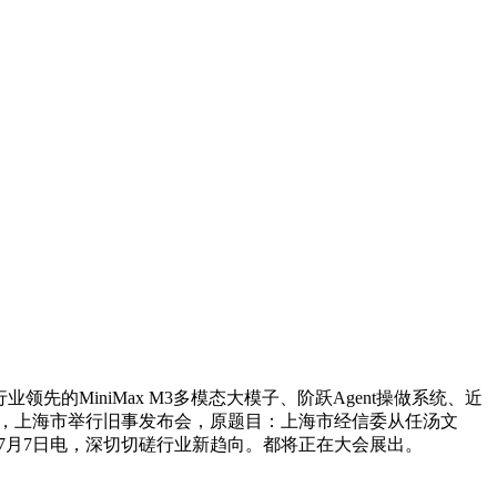
先的MiniMax M3多模态大模子、阶跃Agent操做系统、近
C等议题，上海市举行旧事发布会，原题目：上海市经信委从任汤文
财联社7月7日电，深切切磋行业新趋向。都将正在大会展出。