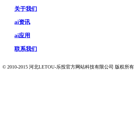
关于我们
ai资讯
ai应用
联系我们
© 2010-2015 河北LETOU-乐投官方网站科技有限公司 版权所有