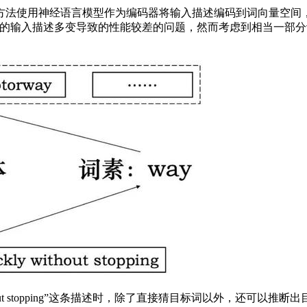
，该方法使用神经语言模型作为编码器将输入描述编码到词向量空
方法面临的输入描述多变导致的性能较差的问题，然而考虑到相当一
uickly without stopping”这条描述时，除了直接猜目标词