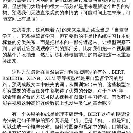
但是只需要几个月的时间他们就能通过观察明白很多背景知
识。显然我们大脑中的很大一部分都是用来理解这个世界的结
构、预测我们无法直接观察的事情的（可能时间上在未来，可
能空间上有遮挡）。
在我看来，这意味着 AI 的未来发展之路应当是「自监督
学习」。它很像监督学习，但它要做的不是让系统学习样本到
标签的分类关系，而是把样本的一部分遮起来、让模型观察不
到，然后让它预测观察不到的那部分。比如我们把一个视频里
的某个片段抽走，然后训练机器根据前后的内容把这一段重新
补出来。
这种方法最近在自然语言理解领域特别的有效，BERT、
RoBERTa、XLNet、XLM 等等模型都是用自监督学习的思
路，预测成段文本中缺失的词，从而训练出来的。这些模型在
所有重要的语言任务中都取得了优秀的分数。对于 2020 年，
我希望自监督的方法可以从视频和图像中学习特征。有没有可
能在视频这种高维连续数据上也发生类似的革命呢？
有一个关键的挑战是处理不确定性。BERT 这样的模型没
办法确定句子里缺的那个宾语是「猫」还是「狗」，但是它们
可以生成一个概率分布。但针对图像和视频中的帧，目前我们
还没有好的模型可以生成一个概率分布。不过近期的研究已经