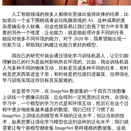
人工智能领域的很多人都很在意做出值得吹捧的结果，比
如造出一个会下围棋或者会玩电脑游戏的 AI。这种成果的复
杂度确实令人钦佩，但这也很容易让我们忽视了智力中非常重
要的另外一个维度：泛化能力，就是能处理许多不同的任务、
能应对很多不同环境的能力。对于 2020 年，我希望能出现一
些新方法，帮助我们构建泛化能力更好的模型。
我自己的研究中就会通过强化学习训练机器人，让它们能
理解自己的行为是如何影响所在环境的。比如，我会训练机器
人与多种不同的物体互动，目标是完成多种不同的任务，有时
候是把东西装进盒子里，有时候是把垃圾扫进簸箕。但用强化
学习训练实现这些目标其实挺难的。
在监督学习中，在 ImageNet 数据集的一千四百万张图像
上训练一个图像识别器，总会得到一定程度的泛化性。在强化
学习中，一个模型的学习方式是和环境互动，然后它在这个过
程中逐步地收集越来越多的数据。我们已经了习惯了在
ImageNet 上训练出的模型有不错的泛化水平，但以当前的技
术，如果想要让强化学习模型也达到这样的泛化水平，我们就
需要让每个新模型都收集 ImageNet 那样规模的数据集。这就