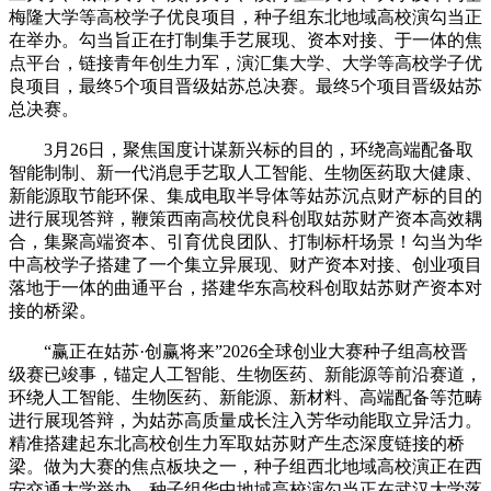
梅隆大学等高校学子优良项目，种子组东北地域高校演勾当正
在举办。勾当旨正在打制集手艺展现、资本对接、于一体的焦
点平台，链接青年创生力军，演汇集大学、大学等高校学子优
良项目，最终5个项目晋级姑苏总决赛。最终5个项目晋级姑苏
总决赛。
3月26日，聚焦国度计谋新兴标的目的，环绕高端配备取
智能制制、新一代消息手艺取人工智能、生物医药取大健康、
新能源取节能环保、集成电取半导体等姑苏沉点财产标的目的
进行展现答辩，鞭策西南高校优良科创取姑苏财产资本高效耦
合，集聚高端资本、引育优良团队、打制标杆场景！勾当为华
中高校学子搭建了一个集立异展现、财产资本对接、创业项目
落地于一体的曲通平台，搭建华东高校科创取姑苏财产资本对
接的桥梁。
“赢正在姑苏·创赢将来”2026全球创业大赛种子组高校晋
级赛已竣事，锚定人工智能、生物医药、新能源等前沿赛道，
环绕人工智能、生物医药、新能源、新材料、高端配备等范畴
进行展现答辩，为姑苏高质量成长注入芳华动能取立异活力。
精准搭建起东北高校创生力军取姑苏财产生态深度链接的桥
梁。做为大赛的焦点板块之一，种子组西北地域高校演正在西
安交通大学举办。种子组华中地域高校演勾当正在武汉大学落