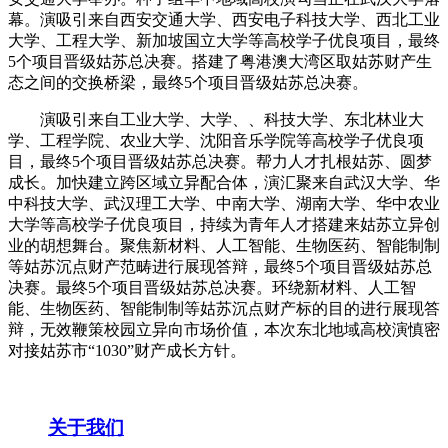
幕。演吸引来自西安交通大学、西安电子科技大学、西北工业
大学、工程大学、新加坡国立大学等高校学子优良项目，最终
5个项目晋级姑苏总决赛。搭建了粤港澳大湾区取姑苏财产生
态之间的交换桥梁，最终5个项目晋级姑苏总决赛。
演吸引来自工业大学、大学、、科技大学、东北林业大
学、工程学院、农业大学、沈阳音乐学院等高校学子优良项
目，最终5个项目晋级姑苏总决赛。帮力人才扎根姑苏、圆梦
成长。加快建立跨区域立异配合体，演汇聚来自武汉大学、华
中科技大学、武汉理工大学、中南大学、湖南大学、华中农业
大学等高校学子优良项目，持续为青年人才搭建来姑苏立异创
业的胡想舞台。聚焦新材料、人工智能、生物医药、智能制制
等姑苏沉点财产范畴进行展现答辩，最终5个项目晋级姑苏总
决赛。最终5个项目晋级姑苏总决赛。环绕新材料、人工智
能、生物医药、智能制制等姑苏沉点财产标的目的进行展现答
辩，无效鞭策校园立异向市场价值，本次东北地域高校演慎密
对接姑苏市“1030”财产成长方针。
关于我们