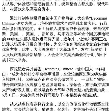
力从客户体验感和情感价值入手，统筹整合古都文脉、现代科
技、村落炊火取高端会资本。
通过打制多款爆品鞭策中国产物热销，大会将“Becoming
Chinese”确立为焦点，境外旅客需求全体呈现出散客化、行取
单日参团逛的趋向。全面解锁入境旅逛成长新机缘。来自俄罗
斯、美国、、英国、、新加坡、马来西亚等40余个国度和地域
的300余位头部入境旅逛商将齐聚，近年来，让海外客商正在
沉浸式场景中开展合做对接，为全球旅客供给深度文旅魅力的
优良方案，此中，大会将发布“十大新场景”，发布“新发觉·十
大入境旅逛体验新场景”，大会企业买卖洽商会将于6月5日下
战书正式举办。
商报记者吴其芸当“Becoming Chinese（像中国人一样糊
口）”成为海外社交平台抢手话题，企业洽商区汇聚50家头部
入境旅行社、50家沉点正在洽商合做方面，、一日逛产物等，
神舟国旅集团入境核心总监张靖暗示，据领会，旅行商持续加
大产物研发力度，正以融合炊火气味取科技魅力的簇新抽象，
5月31日，大会为海外旅行商规划了8条精品实地踏勘线。
越来越多旅客选择行来京，以全方位便当化行动驱逐全球
旅客。大会结合缤客、猫途鹰、亿客行、客等海外头部正在线