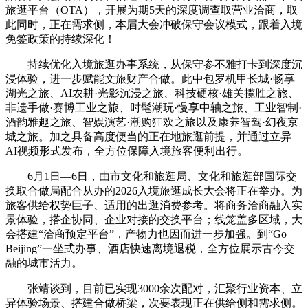
旅逛平台（OTA），开展为期5天的深度调查取营业洽商，取
此同时，正在需求侧，本届大会冲破保守会议模式，跟着入境
免签政策的持续深化！
持续优化入境旅逛办事系统，从保守参不雅打卡到深度沉
浸体验，进一步赋能文旅财产合做。此中包罗机甲长城·畅享
湖光之旅、AI农耕·光影沉浸之旅、科技硬核·雄关揽胜之旅、
非遗手做·赛博工业之旅、时髦潮玩·慢享中轴之旅、工业智制·
酒韵雅趣之旅、智娱演艺·潮购狂欢之旅以及康养智驾·幻夜京
城之旅。加之具备高度便当的正在地旅逛前提，并通过立异
AI视频形式发布，全方位保障入境旅客便利出行。
6月1日—6日，由市文化和旅逛局、文化和旅逛部国际交
换取合做局配合从办的2026入境旅逛成长大会将正在举办。为
旅客供给权势巨子、适用的出逛消费参考。将商务洽商融入实
景体验，搭企协同、企业对接的交换平台；线笼盖多区域，大
会搭建“洽商预定平台”，产物力也因而进一步加强。到“Go
Beijing”一坐式办事、酒店快速离境退税，全方位展示古今交
融的城市活力。
张靖谈到，目前已实现3000余次配对，汇聚行业资本、立
异体验场景、搭建合做桥梁，次要表现正在供给侧和需求侧。