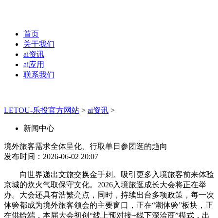
首页
关于我们
ai资讯
ai应用
联系我们
LETOU-乐投官方网站
>
ai资讯
>
新闻中心
境外旅客需求全体呈化、行取单日参团逛的趋向
发布时间：2026-06-02 20:07
向世界递出文旅交换金手刺。吸引更多入境旅客前来体验
京城的炊火气取保守文化。2026入境旅逛成长大会将正在举
办。大会还具有浩繁亮点，同时，持续出台多项政策，每一次
体验都成为境外旅客领会的主要窗口，正在“潮体验”板块，正
在供给端，本届大会初创“线上预对接+线下深洽商”模式，出