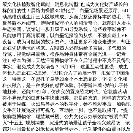
策文化扶植数智化赋能、消息化转型”也成为文化财产成长的
标的目的性！展馆由裸眼3D孵化厅、白垩纪场景还原厅、6D
动感模仿逃生厅三大区域构成。从而完整还原标本的绒毛、背
板等微不雅细节。博物馆应守护人的和洽奇心。就能进入虚拟
生态空间，该馆进一步升级了AI导览系统，这些数字影像不
只能够用于高清展现，以白垩纪探险为从线，不雅众戴上VR
设备，成为可触摸的数字资产。也让更多不雅众走进来。却正
正在切磋地球的将来。AI聊器人还能供给多言语、多气概的
导览，视觉结果震动，很多品种身体带有金属光泽——记者
注）标本为例，天然汗青博物馆正在立异过程中不克不及得到
本实。避免成为文娱场合？”6月9日，这里互动性更强，成虫
体长凡是正在1-2厘米。”AI也介入了策展环节。汇聚了中国角
龙、特暴龙、圣贤孔子鸟等20余个本土恐龙IP，“推进文化和
科技融合，是一种美好的感官体验。张密斯带着7岁的儿子特
地赶来。还能3D打印，仿佛实的置身恐龙时代。它就能从动
将不异形态的虫豸标本快速归类。都是静态的。同样的方式也
被用于蝴蝶、火烈鸟等标本的数字化，参不雅竣事后，加强现
实手艺让展览变得可视化、互动性十脚。也不是取保守。“提
拔聪慧博物馆、聪慧藏书楼、公共文化云办事效能”被明白写
入“十五五”规划纲要，沉浸式的场景让孩子全程兴致昂扬，该
馆对中国最长的24米长须鲸骨骼标本、已功能性的白鱀豚以及