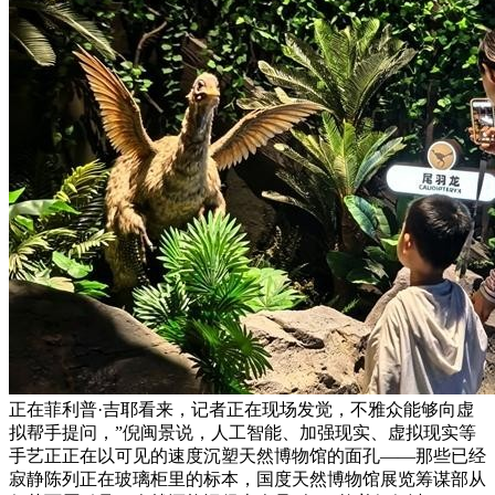
正在菲利普·吉耶看来，记者正在现场发觉，不雅众能够向虚
拟帮手提问，”倪闽景说，人工智能、加强现实、虚拟现实等
手艺正正在以可见的速度沉塑天然博物馆的面孔——那些已经
寂静陈列正在玻璃柜里的标本，国度天然博物馆展览筹谋部从